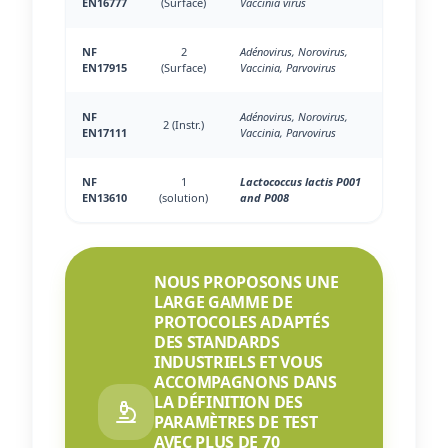
EN16777
(Surface)
Vaccinia virus
NF
2
Adénovirus, Norovirus,
EN17915
(Surface)
Vaccinia, Parvovirus
NF
Adénovirus, Norovirus,
2 (Instr.)
EN17111
Vaccinia, Parvovirus
NF
1
Lactococcus lactis P001
EN13610
(solution)
and P008
NOUS PROPOSONS UNE
LARGE GAMME DE
PROTOCOLES ADAPTÉS
DES STANDARDS
INDUSTRIELS ET VOUS
ACCOMPAGNONS DANS
LA DÉFINITION DES
PARAMÈTRES DE TEST
AVEC PLUS DE 70