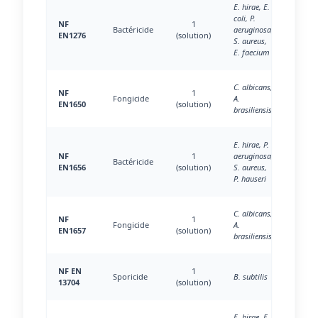
E. hirae, E.
coli, P.
NF
1
Bactéricide
aeruginosa,
EN1276
(solution)
S. aureus,
E. faecium
C. albicans,
NF
1
Fongicide
A.
EN1650
(solution)
brasiliensis
E. hirae, P.
NF
1
aeruginosa,
Bactéricide
EN1656
(solution)
S. aureus,
P. hauseri
C. albicans,
NF
1
Fongicide
A.
EN1657
(solution)
brasiliensis
NF EN
1
Sporicide
B. subtilis
13704
(solution)
E. hirae, E.