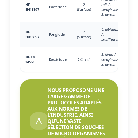
NF
2
coli, P.
Bactéricide
EN13697
(Surface)
aeruginosa,
S. aureus
C. albicans,
NF
2
Fongicide
A.
EN13697
(Surface)
brasiliensis
E. hirae, P.
NF EN
Bactéricide
2 (Instr.)
aeruginosa,
14561
S. aureus
NOUS PROPOSONS UNE
LARGE GAMME DE
PROTOCOLES ADAPTÉS
AUX NORMES DE
L'INDUSTRIE, AINSI
QU'UNE VASTE
SÉLECTION DE SOUCHES
DE MICRO-ORGANISMES