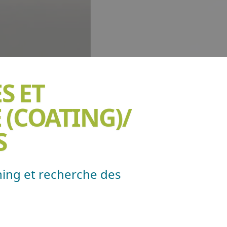
S ET
 (COATING)/
S
ening et recherche des